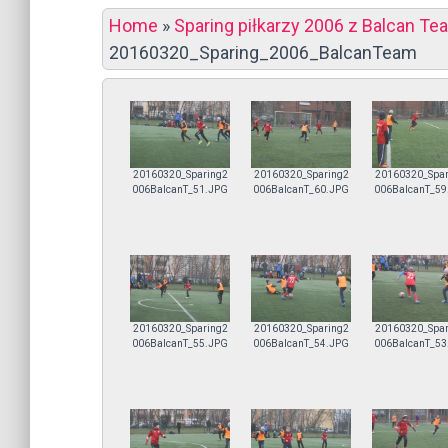
Home
»
Sparing piłkarzy 2006 z Balcan T
20160320_Sparing_2006_BalcanTeam
20160320_Sparing2
20160320_Sparing2
20160320_Spar
006BalcanT_51.JPG
006BalcanT_60.JPG
006BalcanT_59
20160320_Sparing2
20160320_Sparing2
20160320_Spar
006BalcanT_55.JPG
006BalcanT_54.JPG
006BalcanT_53