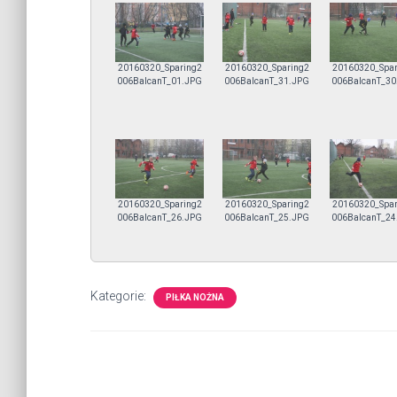
20160320_Sparing2
20160320_Sparing2
20160320_Spar
006BalcanT_01.JPG
006BalcanT_31.JPG
006BalcanT_30
20160320_Sparing2
20160320_Sparing2
20160320_Spar
006BalcanT_26.JPG
006BalcanT_25.JPG
006BalcanT_24
Kategorie:
PIŁKA NOŻNA