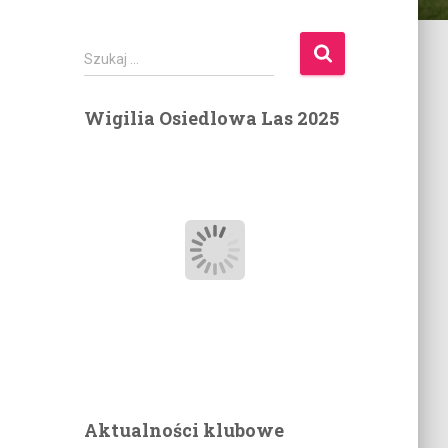
S
Szukaj …
z
u
Wigilia Osiedlowa Las 2025
k
a
j
:
Aktualności klubowe