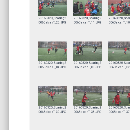
20160320_Sparing2
20160320_Sparing2
20160320_Spar
006BalcanT_23.JPG
006BalcanT_11.JPG
006BalcanT_10
20160320_Sparing2
20160320_Sparing2
20160320_Spar
006BalcanT_04.JPG
006BalcanT_03.JPG
006BalcanT_02
20160320_Sparing2
20160320_Sparing2
20160320_Spar
006BalcanT_39.JPG
006BalcanT_38.JPG
006BalcanT_37