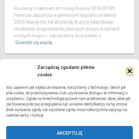
Ruszamy z naborem do nowej drużyny 2018-2019!!!
Pierwsze zajęcia już w pierwszym tygodniu września
2023! Więcej info na stronie tej drużyny tutaj.Istnieje
możliwość dołączenia do obecnych drużyn w ramach
wolnych miejsc – zapraszamy do kontaktu z
Dowiedz się więcej
Zarządzaj zgodami plików
cookie
PIŁKA NOŻNA
Aby zapewnić jak najlepsze wrażenia, korzystamy z technologii, takich jak
Rozpoczynamy letni obóz sportowy w
pliki cookie, do przechowywania i/lub uzyskiwania dostępu do informacji o
urządzeniu. Zgoda na te technologie pozwoli nam przetwarzać dane, takie jak
Łomży
zachowanie podczas przeglądania lub unikalne identyfikatory na tej stronie.
Brak wyrażenia zgody lub wycofanie zgody może niekorzystnie wpłynąć na
Jesteśmy w drodze na letni obóz sportowy w Łomży,
niektóre cechy i funkcje.
fotorelacja będzie dostępna na Facebooku Klub
Sportowy LAS oraz naszej stronie klubowej KS L.A.S. Do
zobaczenia za tydzień!!!
AKCEPTUJĘ