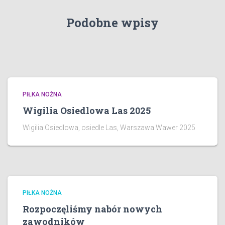
e
Podobne wpisy
PIŁKA NOŻNA
Wigilia Osiedlowa Las 2025
Wigilia Osiedlowa, osiedle Las, Warszawa Wawer 2025
PIŁKA NOŻNA
Rozpoczęliśmy nabór nowych
zawodników