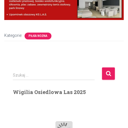
Kategorie:
PIŁKA NOŻNA
S
Szukaj …
z
u
Wigilia Osiedlowa Las 2025
k
a
j
: