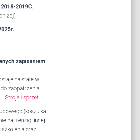
a
2018-2019C
.
niżej).
2025r.
wanych zapisaniem
staje na stałe w
do zaopatrzenia
ku:
Stroje i sprzęt
.
lubowego (koszulka
e na treningi innej
 szkolenia oraz