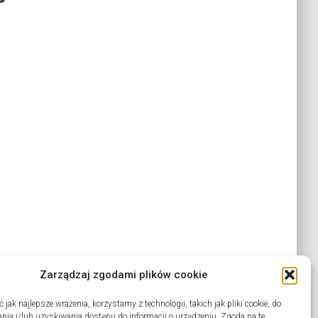
Zarządzaj zgodami plików cookie
jak najlepsze wrażenia, korzystamy z technologii, takich jak pliki cookie, do
ia i/lub uzyskiwania dostępu do informacji o urządzeniu. Zgoda na te