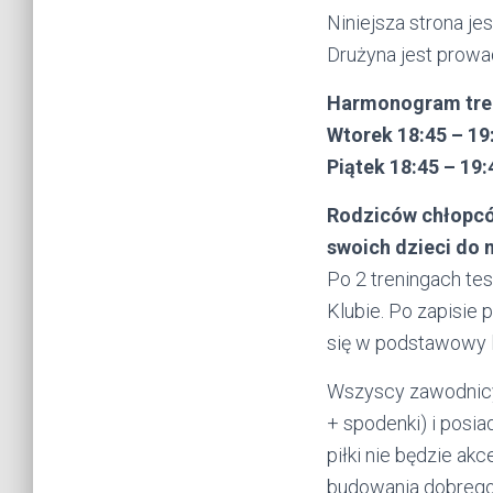
Niniejsza strona je
Drużyna jest prowa
Harmonogram tren
Wtorek 18:45 – 19:
Piątek 18:45 – 19:
Rodziców chłopcó
swoich dzieci do
Po 2 treningach te
Klubie. Po zapisie
się w podstawowy l
Wszyscy zawodnicy 
+ spodenki) i posia
piłki nie będzie ak
budowania dobrego