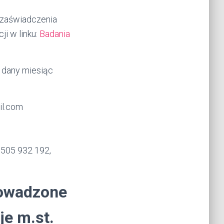
 zaświadczenia
ji w linku:
Badania
a dany miesiąc
ail.com
 505 932 192,
rowadzone
je m.st.