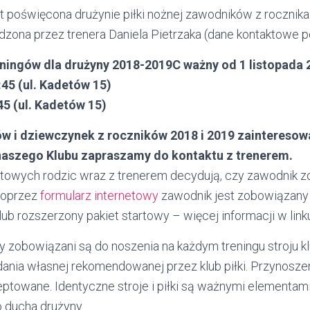
st poświęcona drużynie piłki nożnej zawodników z rocznik
dzona przez trenera Daniela Pietrzaka (dane kontaktowe po
ingów dla drużyny 2018-2019C ważny od 1 listopada 
45 (
ul. Kadetów 15)
45 (ul. Kadetów 15)
w i dziewczynek z roczników 2018 i 2019 zaintereso
 naszego Klubu zapraszamy do kontaktu z trenerem
.
stowych rodzic wraz z trenerem decydują, czy zawodnik zo
 poprzez
formularz internetowy
zawodnik jest zobowiązany 
ub rozszerzony pakiet startowy – więcej informacji w lin
zobowiązani są do noszenia na każdym treningu stroju k
dania własnej rekomendowanej przez klub piłki. Przynoszeni
ceptowane. Identyczne stroje i piłki są ważnymi elementami
 ducha drużyny.