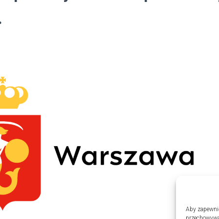
.
Aby zapewnić 
przechowywan