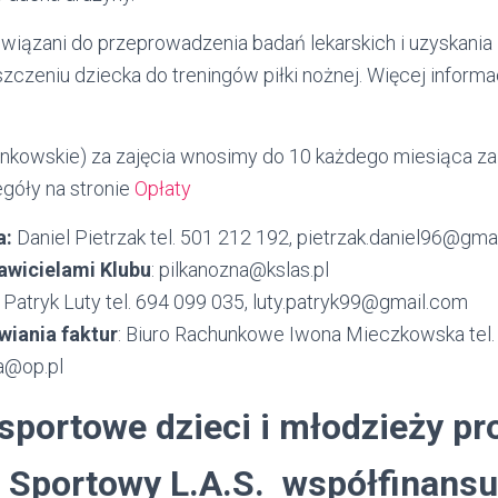
iązani do przeprowadzenia badań lekarskich i uzyskania
zczeniu dziecka do treningów piłki nożnej. Więcej informac
łonkowskie) za zajęcia wnosimy do 10 każdego miesiąca z
góły na stronie
Opłaty
a:
Daniel Pietrzak tel. 501 212 192, pietrzak.daniel96@gm
awicielami Klubu
: pilkanozna@kslas.pl
:
Patryk Luty tel. 694 099 035, luty.patryk99@gmail.com
wiania faktur
: Biuro Rachunkowe Iwona Mieczkowska tel.
a@op.pl
 sportowe dzieci i młodzieży p
 Sportowy L.A.S. współfinansu