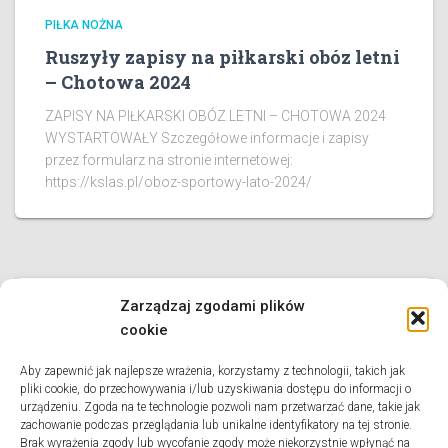
PIŁKA NOŻNA
Ruszyły zapisy na piłkarski obóz letni
– Chotowa 2024
ZAPISY NA PIŁKARSKI OBÓZ LETNI – CHOTOWA 2024
WYSTARTOWAŁY Szczegółowe informacje i zapisy
przez formularz na stronie internetowej:
https://kslas.pl/oboz-sportowy-lato-2024/
Zarządzaj zgodami plików
PIŁKA NOŻNA
cookie
Rozpoczęliśmy nabór nowych
zawodników
Aby zapewnić jak najlepsze wrażenia, korzystamy z technologii, takich jak
pliki cookie, do przechowywania i/lub uzyskiwania dostępu do informacji o
Ruszamy z naborem do nowej drużyny 2018-2019!!!
urządzeniu. Zgoda na te technologie pozwoli nam przetwarzać dane, takie jak
Pierwsze zajęcia już w pierwszym tygodniu września
zachowanie podczas przeglądania lub unikalne identyfikatory na tej stronie.
Brak wyrażenia zgody lub wycofanie zgody może niekorzystnie wpłynąć na
2023! Więcej info na stronie tej drużyny tutaj.Istnieje