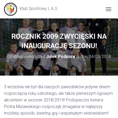
Klub Sportowy L.A.S.
P
R
Z
E
Ł
ROCZNIK 2009 ZWYCIĘSKI NA
Ą
C
INAUGURACJĘ SEZONU!
Z
N
Opublikowano przez
Julek Podpora
w dniu
04/09/2018
A
W
I
G
A
C
3 września nie był dla naszych zawodników jedynie dniem
J
rozpoczęcia roku szkolnego, ale także pierwszym ligowym
Ę
akcentem w sezonie 2018/2019! Podopieczni trenera
Piotra Murawskiego rozpoczęli zmagania w najlepszy
możliwy sposób, świetną grą i wspaniałym widowiskiem!