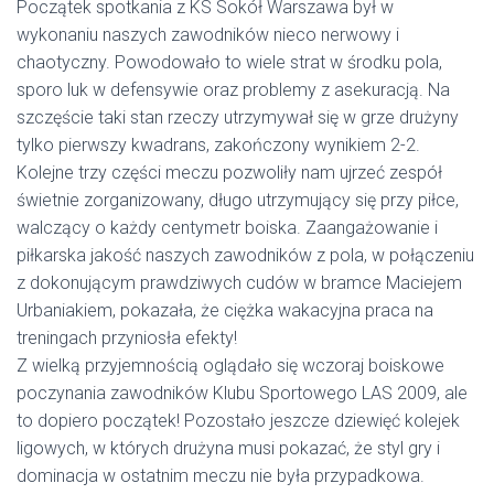
Początek spotkania z KS Sokół Warszawa był w
wykonaniu naszych zawodników nieco nerwowy i
chaotyczny. Powodowało to wiele strat w środku pola,
sporo luk w defensywie o
raz problemy z asekuracją. Na
szczęście taki stan rzeczy utrzymywał się w grze drużyny
tylko pierwszy kwadrans, zakończony wynikiem 2-2.
Kolejne trzy części meczu pozwoliły nam ujrzeć zespół
świetnie zorganizowany, długo utrzymujący się przy piłce,
walczący o każdy centymetr boiska. Zaangażowanie i
piłkarska jakość naszych zawodników z pola, w połączeniu
z dokonującym prawdziwych cudów w bramce Maciejem
Urbaniakiem, pokazała, że ciężka wakacyjna praca na
treningach przyniosła efekty!
Z wielką przyjemnością oglądało się wczoraj boiskowe
poczynania zawodników Klubu Sportowego LAS 2009, ale
to dopiero początek! Pozostało jeszcze dziewięć kolejek
ligowych, w których drużyna musi pokazać, że styl gry i
dominacja w ostatnim meczu nie była przypadkowa.