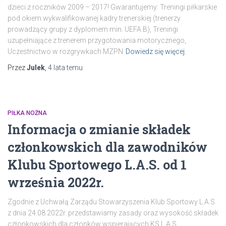
dzieci z roczników 2009 – 2017! Gwarantujemy: Treningi piłkarskie
pod okiem wykwalifikowanej kadry trenerskiej (trenerzy
prowadzący grupy z dyplomem min. UEFA B), Treningi
uzupełniające z trenerem przygotowania motorycznego,
Uczestnictwo w rozgrywkach MZPN
Dowiedz się więcej
Przez
Julek
,
4 lata
temu
PIŁKA NOŻNA
Informacja o zmianie składek
członkowskich dla zawodników
Klubu Sportowego L.A.S. od 1
września 2022r.
Zgodnie z Uchwałą Zarządu Stowarzyszenia Klub Sportowy L.A.S.
z dnia 24.08.2022r. przedstawiamy zasady oraz wysokość składek
członkowskich dla członków wspierających KS L.A.S.,