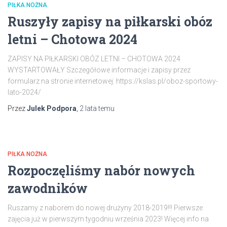
PIŁKA NOŻNA
Ruszyły zapisy na piłkarski obóz
letni – Chotowa 2024
ZAPISY NA PIŁKARSKI OBÓZ LETNI – CHOTOWA 2024
WYSTARTOWAŁY Szczegółowe informacje i zapisy przez
formularz na stronie internetowej: https://kslas.pl/oboz-sportowy-
lato-2024/
Przez
Julek Podpora
,
2 lata
temu
PIŁKA NOŻNA
Rozpoczęliśmy nabór nowych
zawodników
Ruszamy z naborem do nowej drużyny 2018-2019!!! Pierwsze
zajęcia już w pierwszym tygodniu września 2023! Więcej info na