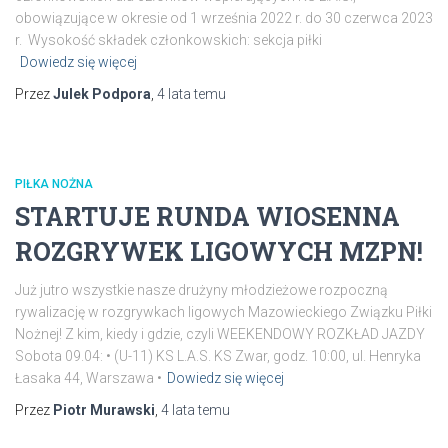
obowiązujące w okresie od 1 września 2022 r. do 30 czerwca 2023
r. Wysokość składek członkowskich: sekcja piłki
Dowiedz się więcej
Przez
Julek Podpora
,
4 lata
temu
PIŁKA NOŻNA
STARTUJE RUNDA WIOSENNA
ROZGRYWEK LIGOWYCH MZPN!
Już jutro wszystkie nasze drużyny młodzieżowe rozpoczną
rywalizację w rozgrywkach ligowych Mazowieckiego Związku Piłki
Nożnej! Z kim, kiedy i gdzie, czyli WEEKENDOWY ROZKŁAD JAZDY
Sobota 09.04: • (U-11) KS L.A.S. KS Zwar, godz. 10:00, ul. Henryka
Łasaka 44, Warszawa •
Dowiedz się więcej
Przez
Piotr Murawski
,
4 lata
temu