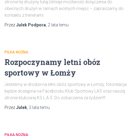
stronie tej drużyny tutaj.Istnieje możliwość dołączenia do
obecnych drużyn w ramach wolnych miejsc – zapraszamy do
kontaktu z trenerami.
Przez
Julek Podpora
,
2 lata
temu
PIŁKA NOŻNA
Rozpoczynamy letni obóz
sportowy w Łomży
Jesteśmy w drodze na letni obóz sportowy w Łomży, fotorelacja
będzie dostępna na Facebooku Klub Sportowy LAS oraz naszej
stronie klubowej KS L.A.S. Do zobaczenia za tydzień!!!
Przez
Julek
,
3 lata
temu
PIŁKA NOŻNA