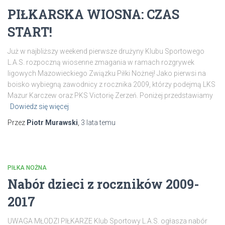
PIŁKARSKA WIOSNA: CZAS
START!
Już w najbliższy weekend pierwsze drużyny Klubu Sportowego
L.A.S. rozpoczną wiosenne zmagania w ramach rozgrywek
ligowych Mazowieckiego Związku Piłki Nożnej! Jako pierwsi na
boisko wybiegną zawodnicy z rocznika 2009, którzy podejmą LKS
Mazur Karczew oraz PKS Victorię Zerzeń. Poniżej przedstawiamy
Dowiedz się więcej
Przez
Piotr Murawski
,
3 lata
temu
PIŁKA NOŻNA
Nabór dzieci z roczników 2009-
2017
UWAGA MŁODZI PIŁKARZE Klub Sportowy L.A.S. ogłasza nabór