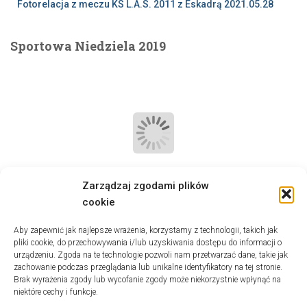
Fotorelacja z meczu KS L.A.S. 2011 z Eskadrą 2021.05.28
Sportowa Niedziela 2019
Zarządzaj zgodami plików
cookie
Aby zapewnić jak najlepsze wrażenia, korzystamy z technologii, takich jak
pliki cookie, do przechowywania i/lub uzyskiwania dostępu do informacji o
Kategorie
urządzeniu. Zgoda na te technologie pozwoli nam przetwarzać dane, takie jak
zachowanie podczas przeglądania lub unikalne identyfikatory na tej stronie.
K
Brak wyrażenia zgody lub wycofanie zgody może niekorzystnie wpłynąć na
niektóre cechy i funkcje.
a