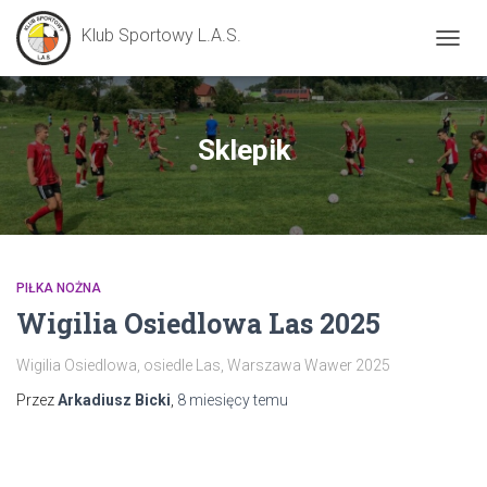
Klub Sportowy L.A.S.
PRZE
NAWI
Sklepik
PIŁKA NOŻNA
Wigilia Osiedlowa Las 2025
Wigilia Osiedlowa, osiedle Las, Warszawa Wawer 2025
Przez
Arkadiusz Bicki
,
8 miesięcy
temu