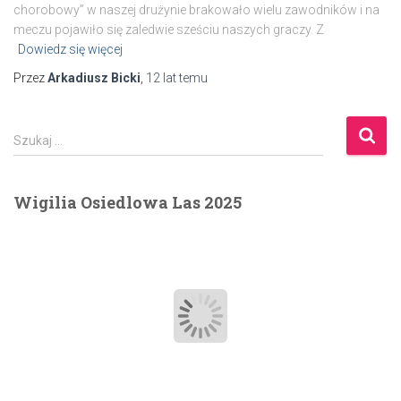
chorobowy” w naszej drużynie brakowało wielu zawodników i na
meczu pojawiło się zaledwie sześciu naszych graczy. Z
Dowiedz się więcej
Przez
Arkadiusz Bicki
,
12 lat
temu
S
Szukaj …
z
u
k
Wigilia Osiedlowa Las 2025
a
j
: