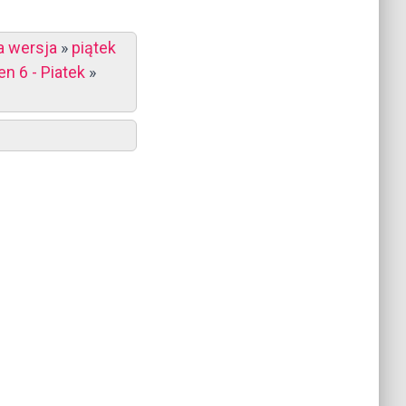
a wersja
»
piątek
n 6 - Piatek
»