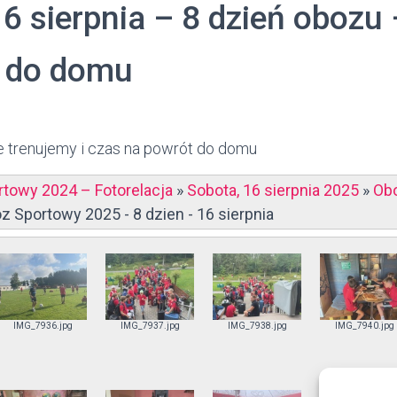
6 sierpnia – 8 dzień obozu 
 do domu
e trenujemy i czas na powrót do domu
towy 2024 – Fotorelacja
»
Sobota, 16 sierpnia 2025
»
Ob
z Sportowy 2025 - 8 dzien - 16 sierpnia
IMG_7936.jpg
IMG_7937.jpg
IMG_7938.jpg
IMG_7940.jpg