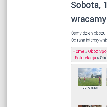
Sobota, 1
wracamy
Ósmy dzień obozu
Od rana intensywni
Home
»
Obóz Spor
- Fotorelacja
»
Obo
IMG_7935.jpg