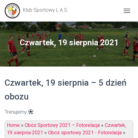
Klub Sportowy L.A.S.
P
R
Z
E
Ł
Czwartek, 19 sierpnia 2021
Ą
C
Z
N
A
W
Czwartek, 19 sierpnia – 5 dzień
I
G
A
obozu
C
J
Ę
Trenujemy
Home
»
Obóz Sportowy 2021 – Fotorelacja
»
Czwartek,
19 sierpnia 2021
»
Oboz sportowy 2021 - Fotorelacja
»