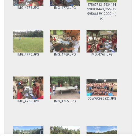
67562712_2434134
IMG_4776.JPG
IMG_4773.JPG
990001448_255912
9956646912000_n.j
pg
IMG_4770.JPG
IMG_4769.JPG
IMG_4767.JPG
CQWW0993 (2).JPG
IMG_4766.JPG
IMG_4765.JPG