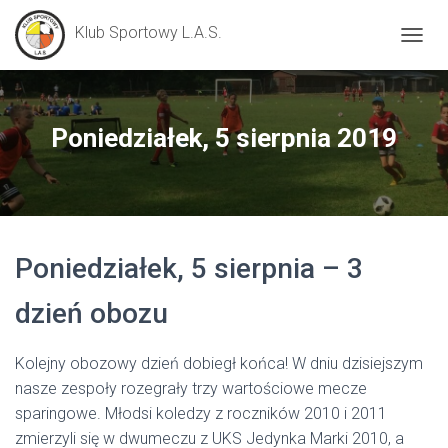
Klub Sportowy L.A.S.
P
R
Z
E
Ł
Poniedziałek, 5 sierpnia 2019
Ą
C
Z
N
A
W
Poniedziałek, 5 sierpnia – 3
I
G
A
dzień obozu
C
J
Ę
Kolejny obozowy dzień dobiegł końca! W dniu dzisiejszym
nasze zespoły rozegrały trzy wartościowe mecze
sparingowe. Młodsi koledzy z roczników 2010 i 2011
zmierzyli się w dwumeczu z UKS Jedynka Marki 2010, a