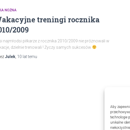
ŁKA NOŻNA
akacyjne treningi rocznika
010/2009
i najmłodsi piłkarze z rocznika 2010/2009 nie próżnowali w
acje, dzielnie trenowali ! Życzy samych sukcesów
zez
Julek
,
10 lat
temu
Aby zapewnić 
przechowywan
technologie 
unikalne ide
niekorzystnie