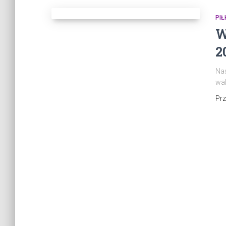
PI
W
2
Nas
wak
Pr