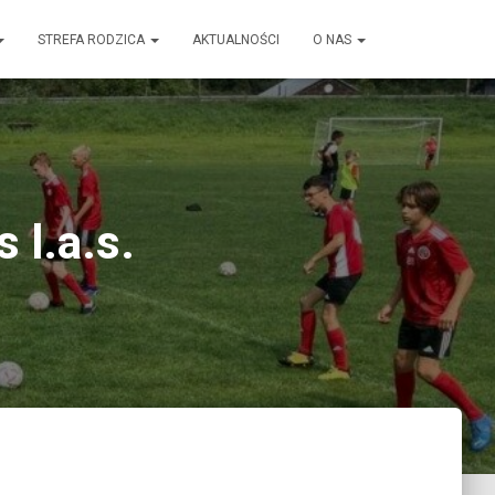
STREFA RODZICA
AKTUALNOŚCI
O NAS
 l.a.s.