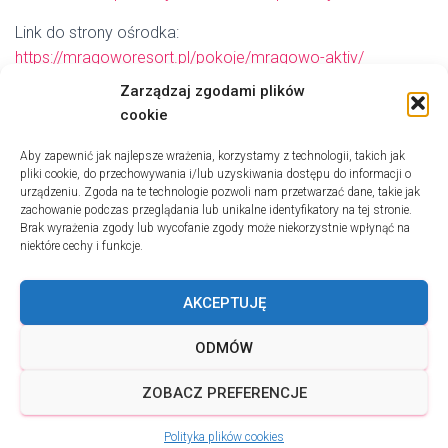
Link do strony ośrodka:
https://mragoworesort.pl/pokoje/mragowo-aktiv/
Zarządzaj zgodami plików
Zapisy – proszę o wypełnienie formularza:
cookie
Błąd:
Brak formularza kontaktowego.
Aby zapewnić jak najlepsze wrażenia, korzystamy z technologii, takich jak
pliki cookie, do przechowywania i/lub uzyskiwania dostępu do informacji o
Z A P R A S Z A M
urządzeniu. Zgoda na te technologie pozwoli nam przetwarzać dane, takie jak
zachowanie podczas przeglądania lub unikalne identyfikatory na tej stronie.
Brak wyrażenia zgody lub wycofanie zgody może niekorzystnie wpłynąć na
niektóre cechy i funkcje.
Y
AKCEPTUJĘ
ODMÓW
ZOBACZ PREFERENCJE
Hestia | Stworzone przez
ThemeIsle
Polityka plików cookies