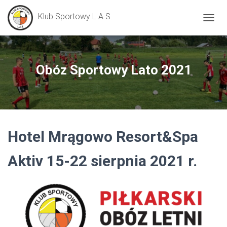
Klub Sportowy L.A.S.
P
R
Z
E
Ł
Obóz Sportowy Lato 2021
Ą
C
Z
N
A
W
Hotel Mrągowo Resort&Spa
I
G
A
Aktiv 15-22 sierpnia 2021 r.
C
J
Ę