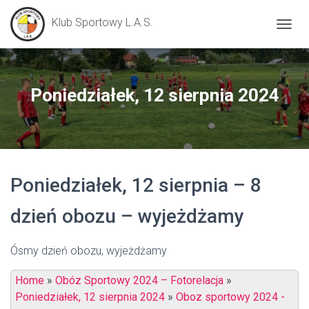
Klub Sportowy L.A.S.
P
R
Z
E
Ł
Poniedziałek, 12 sierpnia 2024
Ą
C
Z
N
A
W
Poniedziałek, 12 sierpnia – 8
I
G
A
dzień obozu – wyjeżdżamy
C
J
Ę
Ósmy dzień obozu, wyjeżdżamy
Home
»
Obóz Sportowy 2024 – Fotorelacja
»
Poniedziałek, 12 sierpnia 2024
»
Oboz sportowy 2024 -