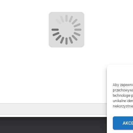
Aby zapewnić 
przechowywan
technologie 
unikalne ide
niekorzystnie
AKC