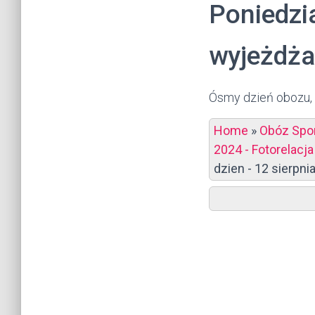
Poniedzia
wyjeżdż
Ósmy dzień obozu
Home
»
Obóz Spor
2024 - Fotorelacja
dzien - 12 sierpni