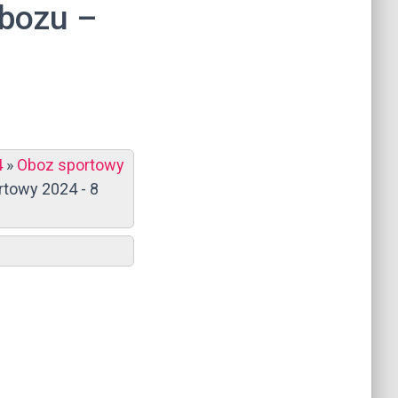
obozu –
4
»
Oboz sportowy
towy 2024 - 8