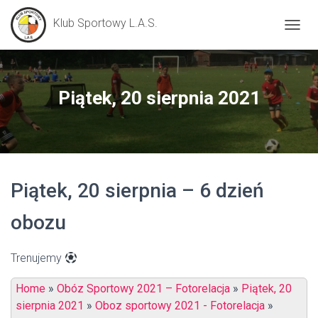
Klub Sportowy L.A.S.
P
R
Z
E
Ł
Piątek, 20 sierpnia 2021
Ą
C
Z
N
A
W
Piątek, 20 sierpnia – 6 dzień
I
G
A
obozu
C
J
Ę
Trenujemy
Home
»
Obóz Sportowy 2021 – Fotorelacja
»
Piątek, 20
sierpnia 2021
»
Oboz sportowy 2021 - Fotorelacja
»