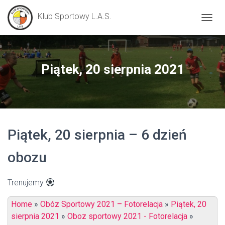
Klub Sportowy L.A.S.
P
R
Z
E
Ł
Piątek, 20 sierpnia 2021
Ą
C
Z
N
A
W
Piątek, 20 sierpnia – 6 dzień
I
G
A
obozu
C
J
Ę
Trenujemy
Home
»
Obóz Sportowy 2021 – Fotorelacja
»
Piątek, 20
sierpnia 2021
»
Oboz sportowy 2021 - Fotorelacja
»