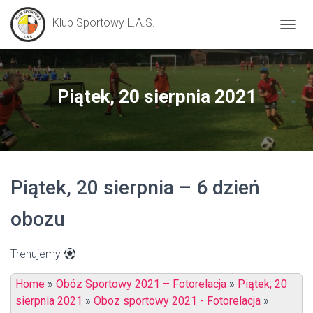
Klub Sportowy L.A.S.
P
R
Z
E
Ł
Piątek, 20 sierpnia 2021
Ą
C
Z
N
A
W
Piątek, 20 sierpnia – 6 dzień
I
G
A
obozu
C
J
Ę
Trenujemy
Home
»
Obóz Sportowy 2021 – Fotorelacja
»
Piątek, 20
sierpnia 2021
»
Oboz sportowy 2021 - Fotorelacja
»