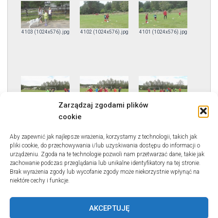
4103 (1024x576).jpg
4102 (1024x576).jpg
4101 (1024x576).jpg
Zarządzaj zgodami plików
4100 (1024x576).jpg
4099 (1024x576).jpg
4098 (1024x576).jpg
cookie
Aby zapewnić jak najlepsze wrażenia, korzystamy z technologii, takich jak
pliki cookie, do przechowywania i/lub uzyskiwania dostępu do informacji o
urządzeniu. Zgoda na te technologie pozwoli nam przetwarzać dane, takie jak
zachowanie podczas przeglądania lub unikalne identyfikatory na tej stronie.
Brak wyrażenia zgody lub wycofanie zgody może niekorzystnie wpłynąć na
niektóre cechy i funkcje.
4097 (1024x576).jpg
4096 (1024x576).jpg
AKCEPTUJĘ