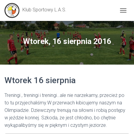
Klub Sportowy L.A.S.
P
R
Z
E
Ł
Wtorek, 16 sierpnia 2016
Ą
C
Z
N
A
W
Wtorek 16 sierpnia
I
G
A
Treningi , treningi i treningi…ale nie narzekamy, przecież po
C
J
to tu przyjechaliśmy.W przerwach kibicujemy naszym na
Ę
Olimpiadzie. Dziewczyny trenują na siłowni i robią postępy
w jeździe konnej. Szkoda, że jest chłodno, bo chętnie
wykąpalibyśmy się w pięknym i czystym jeziorze.