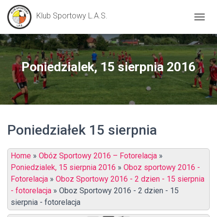
Klub Sportowy L.A.S.
P
R
Z
E
Ł
Poniedzialek, 15 sierpnia 2016
Ą
C
Z
N
A
W
Poniedziałek 15 sierpnia
I
G
A
C
Home
»
Obóz Sportowy 2016 – Fotorelacja
»
J
Poniedzialek, 15 sierpnia 2016
»
Oboz sportowy 2016 -
Ę
Fotorelacja
»
Oboz Sportowy 2016 - 2 dzien - 15 sierpnia
- fotorelacja
»
Oboz Sportowy 2016 - 2 dzien - 15
sierpnia - fotorelacja