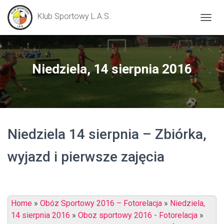
Klub Sportowy L.A.S.
P
R
Z
E
Ł
Niedziela, 14 sierpnia 2016
Ą
C
Z
N
A
W
Niedziela 14 sierpnia – Zbiórka,
I
G
A
wyjazd i pierwsze zajęcia
C
J
Ę
Home
»
Obóz Sportowy 2016 – Fotorelacja
»
Niedziela,
14 sierpnia 2016
»
Oboz sportowy 2016 - Fotorelacja
»