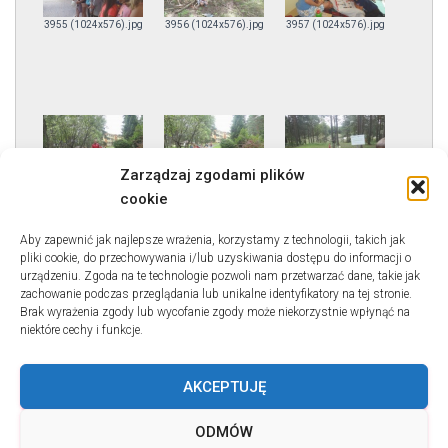
3955 (1024x576).jpg
3956 (1024x576).jpg
3957 (1024x576).jpg
Zarządzaj zgodami plików
3958 (1024x576).jpg
3959 (1024x576).jpg
3960 (1024x576).jpg
cookie
Aby zapewnić jak najlepsze wrażenia, korzystamy z technologii, takich jak
pliki cookie, do przechowywania i/lub uzyskiwania dostępu do informacji o
urządzeniu. Zgoda na te technologie pozwoli nam przetwarzać dane, takie jak
zachowanie podczas przeglądania lub unikalne identyfikatory na tej stronie.
Brak wyrażenia zgody lub wycofanie zgody może niekorzystnie wpłynąć na
niektóre cechy i funkcje.
3961 (1024x576).jpg
AKCEPTUJĘ
ODMÓW