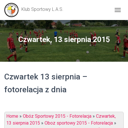
Klub Sportowy L.A.S.
P
R
Z
E
Ł
Czwartek, 13 sierpnia 2015
Ą
C
Z
N
A
W
Czwartek 13 sierpnia –
I
G
A
fotorelacja z dnia
C
J
Ę
Home
»
Obóz Sportowy 2015 - Fotorelacja
»
Czwartek,
13 sierpnia 2015
»
Oboz sportowy 2015 - Fotorelacja
»