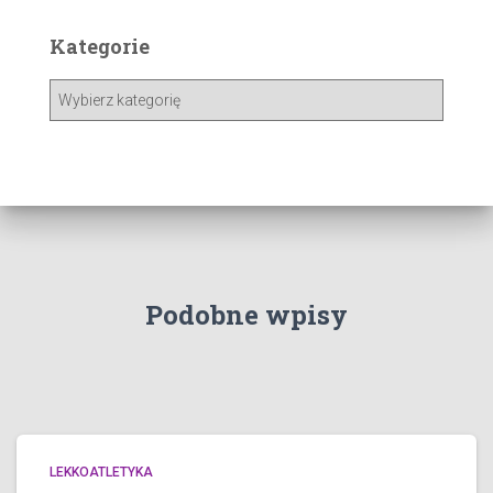
Kategorie
K
a
t
e
g
o
r
i
e
Podobne wpisy
LEKKOATLETYKA