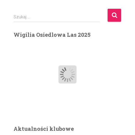
S
Szukaj …
z
u
Wigilia Osiedlowa Las 2025
k
a
j
:
Aktualności klubowe