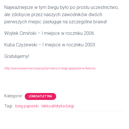
Najważniejsze w tym biegu było po prostu uczestnictwo,
ale zdobycie przez naszych zawodników dwóch
pierwszych miejsc zasługuje na szczególne brawa!
Wojtek Cimiński – I miejsce w roczniku 2006
Kuba Czyżewski – I miejsce w roczniku 2003.
Gratulujemy!
http://www.wawer.warszawa.pl/pl/news/ix-biegi-papieskie-w-falenicy
Kategorie:
LEKKOATLETYKA
Tagi:
bieg papieski
lekkoatletyka biegi