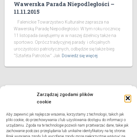
Wawerska Parada Niepodległości –
11.11.2015
Falenickie Towarzystwo Kulturalne zaprasza na
Wawerską Paradę Niepodległości. W tym roku rocznicę
11 listopada świętujemy w w naszej dzielnicy także na
sportowo. Oprócz tradycyjnej parady i oficjalnych
uroczystości patriotycznych, odbędzie się także bieg
"Sztafeta Patrotów". Jak
Dowiedz się więcej
Zarządzaj zgodami plików
LEKKOATLETYKA
cookie
X Jubileuszowy Bieg „Młodzi w
hołdzie Janowi Pawłowi II” 26
Aby zapewnić jak najlepsze wrażenia, korzystamy z technologii, takich jak
kwietnia
pliki cookie, do przechowywania i/lub uzyskiwania dostępu do informacji o
urządzeniu. Zgoda na te technologie pozwoli nam przetwarzać dane, takie jak
Urząd Dzielnicy Wawer m.st. Warszawy wspólnie z SP Nr
zachowanie podczas przeglądania lub unikalne identyfikatory na tej stronie.
Brak wyrażenia zgody lub wycofanie zgody może niekorzystnie wpłynąć na